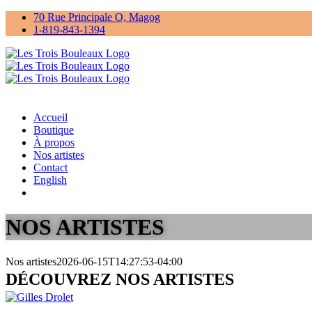
Passer
70 Rue Principale O, Magog
au
1-819-843-1394
contenu
Accueil
Boutique
À propos
Nos artistes
Contact
English
NOS ARTISTES
Nos artistes
2026-06-15T14:27:53-04:00
DÉCOUVREZ NOS ARTISTES