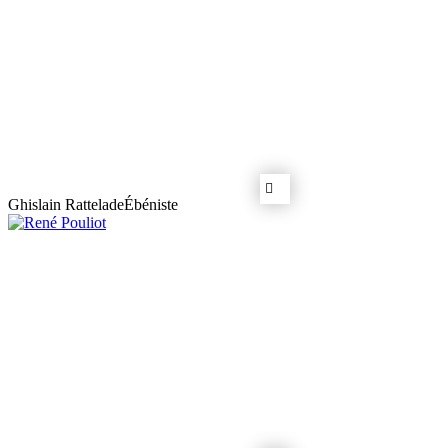
Ghislain Rattelade
Ébéniste