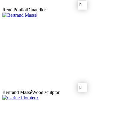
René Pouliot
Dinandier
Bertrand Massé
Wood sculptor