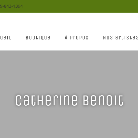
19-843-1394
ueil
Boutique
À propos
Nos artiste
Catherine Benoit