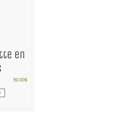
tte en
s
90.00
$
r