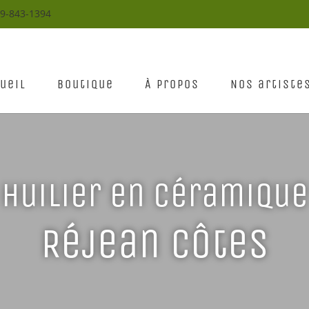
19-843-1394
ueil
Boutique
À propos
Nos artiste
Huilier en céramique
Réjean Côtes