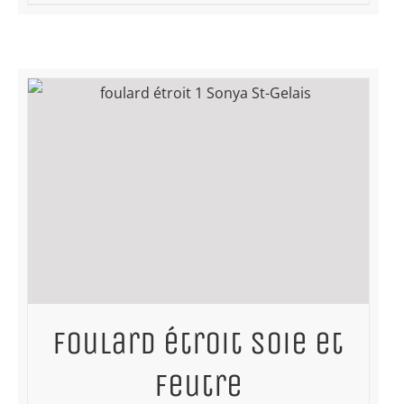
Foulard étroit soie et
feutre