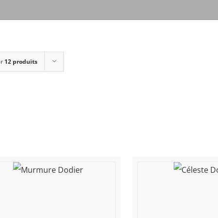
er
12 produits