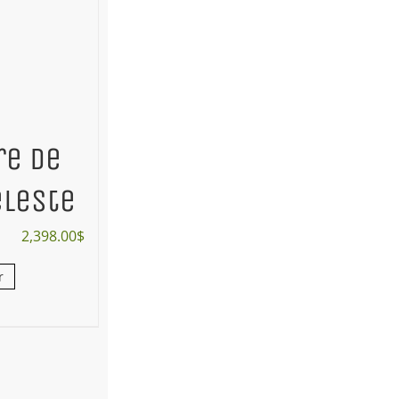
re de
éleste
2,398.00
$
r