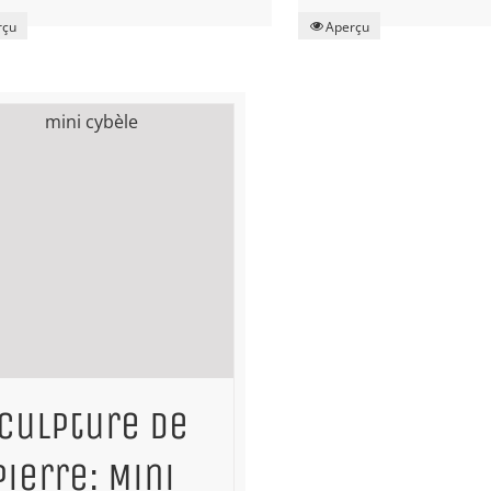
rçu
Aperçu
culpture de
pierre: Mini