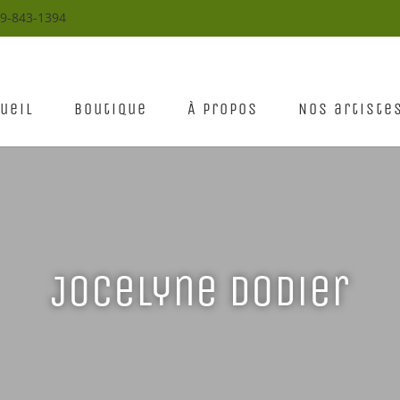
19-843-1394
ueil
Boutique
À propos
Nos artiste
Jocelyne Dodier