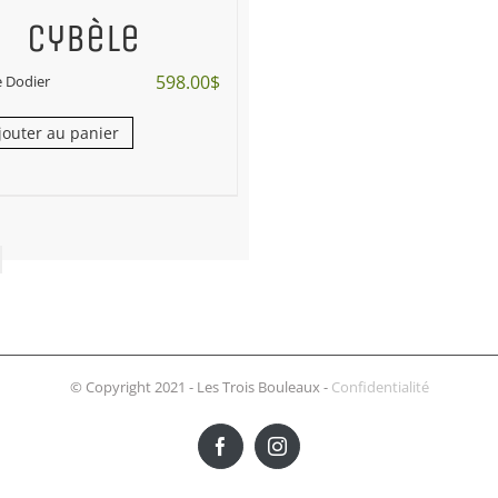
Cybèle
598.00
$
e Dodier
jouter au panier
© Copyright 2021 - Les Trois Bouleaux -
Confidentialité
Facebook
Instagram