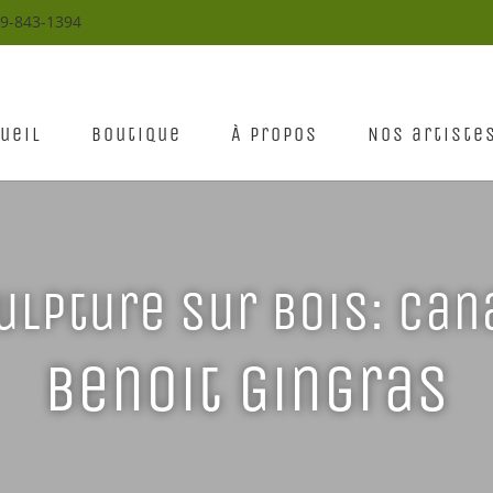
19-843-1394
ueil
Boutique
À propos
Nos artiste
ulpture sur bois: can
Benoit Gingras