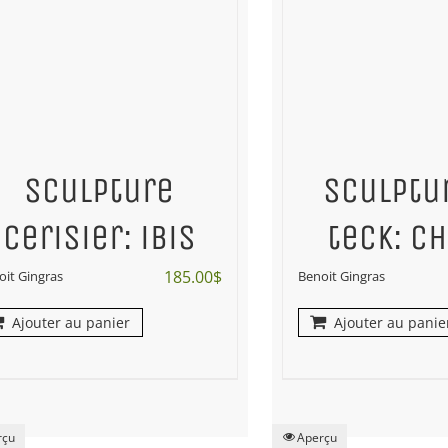
Sculpture
Sculptu
cerisier: ibis
teck: c
185.00
$
oit Gingras
Benoit Gingras
Ajouter au panier
Ajouter au panie
rçu
Aperçu