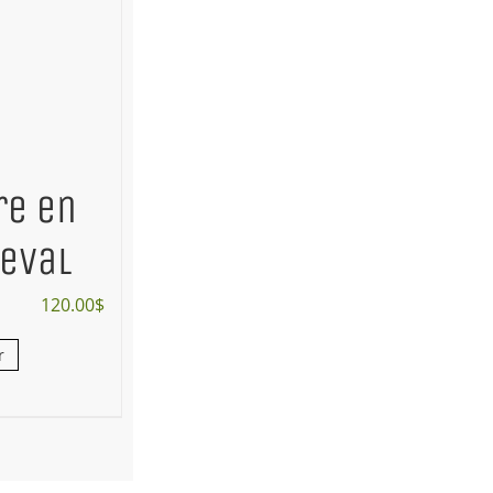
re en
heval
120.00
$
r