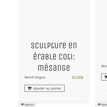
Sculpture en
érable coti:
mésange
Ben
50.00
$
Benoit Gingras
Ajouter au panier
Aperçu
Ape