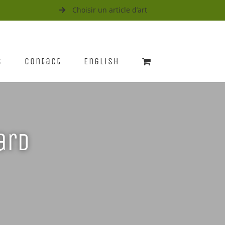
Choisir un article d’art
s
Contact
English
ard