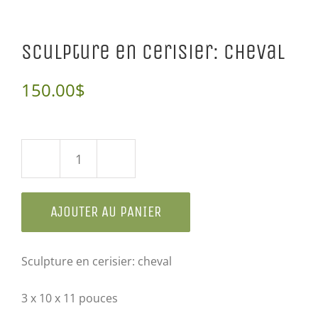
Sculpture en cerisier: cheval
150.00
$
quantité
de
AJOUTER AU PANIER
Sculpture
en
cerisier:
Sculpture en cerisier: cheval
cheval
3 x 10 x 11 pouces