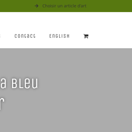
Choisir un article d’art
s
Contact
English
a bleu
r