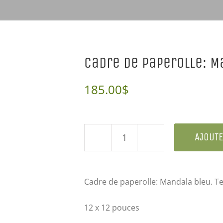
Cadre de paperolle: M
185.00
$
AJOUTE
quantité
de
Cadre
Cadre de paperolle: Mandala bleu. Te
de
12 x 12 pouces
paperolle: