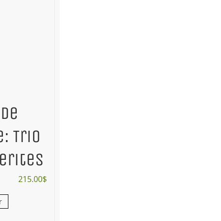
 de
: Trio
erites
215.00
$
r