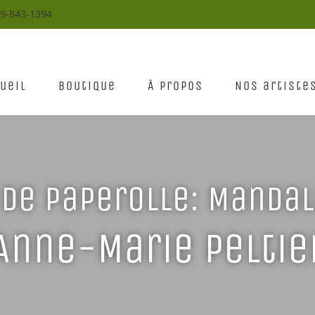
19-843-1394
ueil
Boutique
À propos
Nos artiste
 de paperolle: Mandal
Anne-Marie Peltie