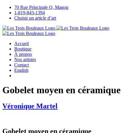
Passer
70 Rue Principale O, Magog
au
1-819-843-1394
contenu
Choisir un article d’art
Accueil
Boutique
À propos
Nos artistes
Contact
English
Gobelet moyen en céramique
Véronique Martel
Gobelet moyen en céramique