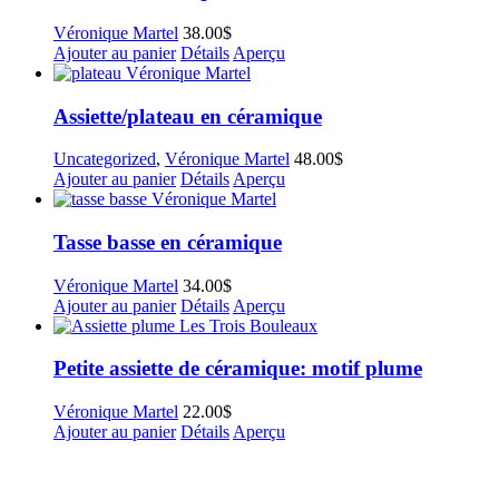
Véronique Martel
38.00
$
Ajouter au panier
Détails
Aperçu
Assiette/plateau en céramique
Uncategorized
,
Véronique Martel
48.00
$
Ajouter au panier
Détails
Aperçu
Tasse basse en céramique
Véronique Martel
34.00
$
Ajouter au panier
Détails
Aperçu
Petite assiette de céramique: motif plume
Véronique Martel
22.00
$
Ajouter au panier
Détails
Aperçu