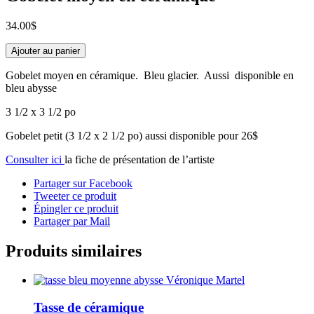
34.00
$
quantité
Ajouter au panier
de
Gobelet
Gobelet moyen en céramique. Bleu glacier. Aussi disponible en
moyen
bleu abysse
en
céramique
3 1/2 x 3 1/2 po
Gobelet petit (3 1/2 x 2 1/2 po) aussi disponible pour 26$
Consulter ici
la fiche de présentation de l’artiste
Partager sur Facebook
Tweeter ce produit
Épingler ce produit
Partager par Mail
Produits similaires
Tasse de céramique