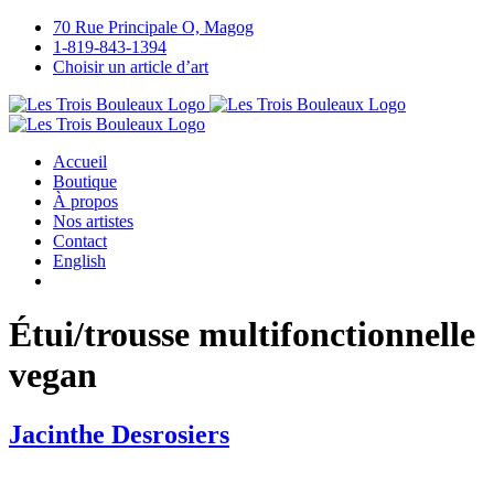
Passer
70 Rue Principale O, Magog
au
1-819-843-1394
contenu
Choisir un article d’art
Accueil
Boutique
À propos
Nos artistes
Contact
English
Étui/trousse multifonctionnelle
vegan
Jacinthe Desrosiers