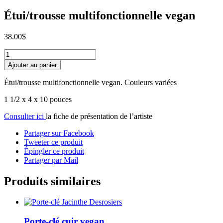
Étui/trousse multifonctionnelle vegan
38.00
$
quantité
de
Ajouter au panier
Étui/trousse
multifonctionnelle
Étui/trousse multifonctionnelle vegan. Couleurs variées
vegan
1 1/2 x 4 x 10 pouces
Consulter ici
la fiche de présentation de l’artiste
Partager sur Facebook
Tweeter ce produit
Épingler ce produit
Partager par Mail
Produits similaires
Porte-clé cuir vegan