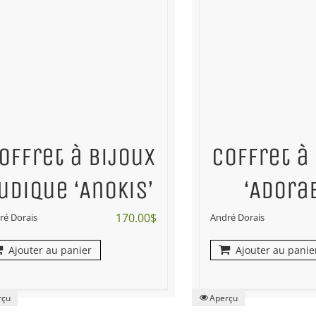
offret à bijoux
Coffret à
udique ‘Anokis’
‘Adora
170.00
$
ré Dorais
André Dorais
Ajouter au panier
Ajouter au panie
rçu
Aperçu