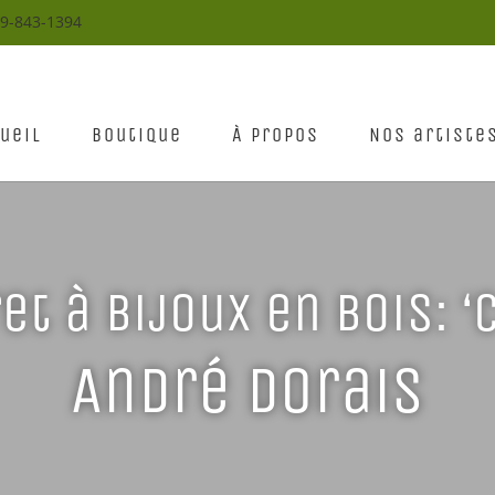
19-843-1394
ueil
Boutique
À propos
Nos artiste
et à bijoux en bois: ‘
André Dorais