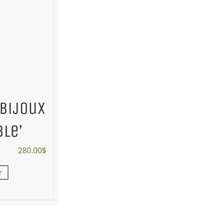
 bijoux
ble’
280.00
$
r