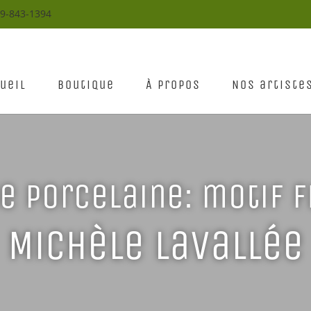
19-843-1394
ueil
Boutique
À propos
Nos artiste
e porcelaine: motif 
Michèle Lavallée