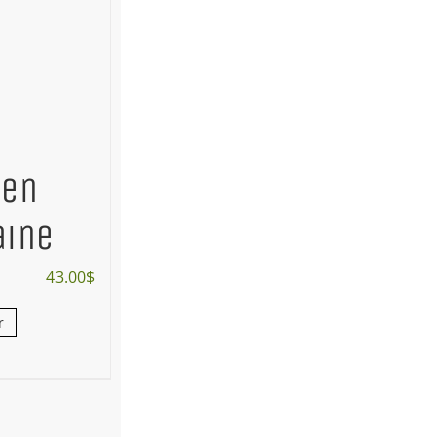
 en
aine
43.00
$
r