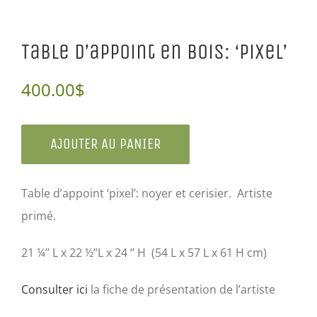
Table d’appoint en bois: ‘Pixel’
400.00
$
AJOUTER AU PANIER
Table d’appoint ‘pixel’: noyer et cerisier. Artiste
primé.
21 ¼’’ L x 22 ½’’L x 24 ‘’ H (54 L x 57 L x 61 H cm)
Consulter ici
la fiche de présentation de l’artiste