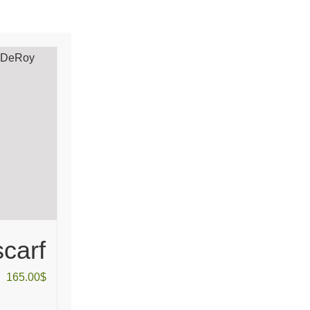
scarf
165.00
$