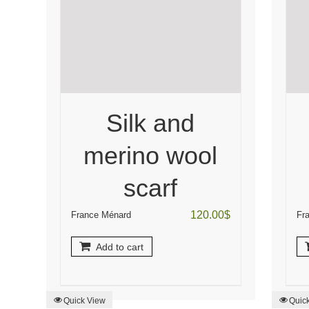
Silk and
merino wool
scarf
120.00
$
France Ménard
Fr
Add to cart
Quick View
Quic