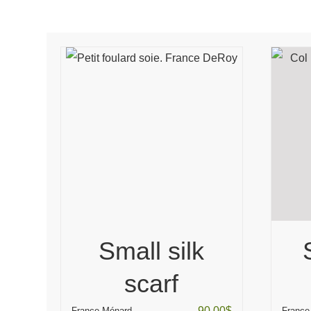
Small silk
scarf
90.00
$
France Ménard
France