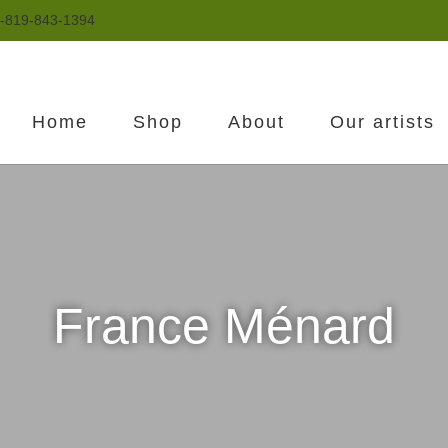
-819-843-1394
Home
Shop
About
Our artists
France Ménard