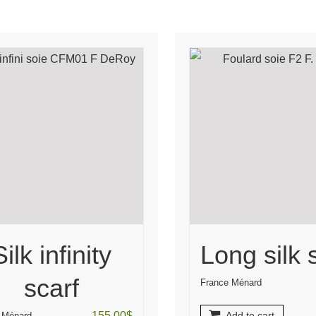
Silk infinity
Long silk 
scarf
France Ménard
155.00
$
Add to cart
 Ménard