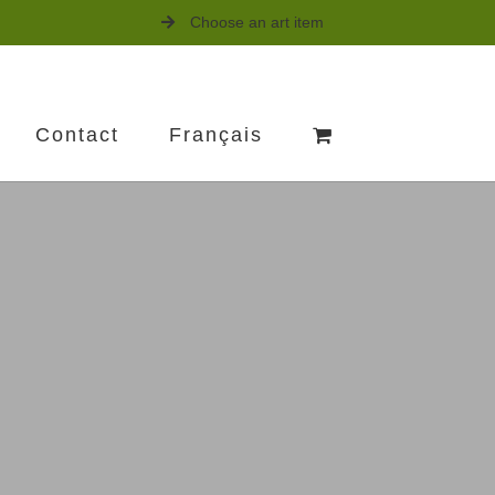
Choose an art item
Contact
Français