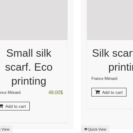
Small silk
Silk scar
scarf. Eco
print
printing
France Ménard
48.00
$
Add to cart
ance Ménard
Add to cart
k View
Quick View