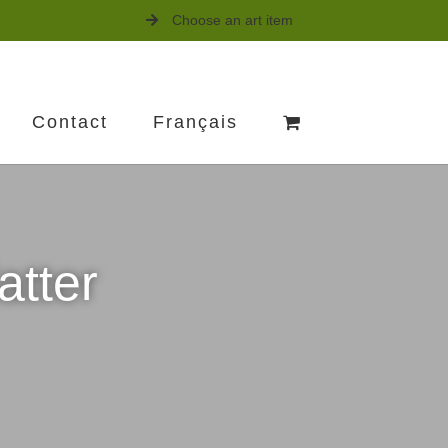
Choose an art item
Contact
Français
atter