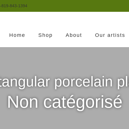
-819-843-1394
Home
Shop
About
Our artists
angular porcelain pl
Non catégorisé