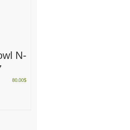
owl N-
7
80.00
$