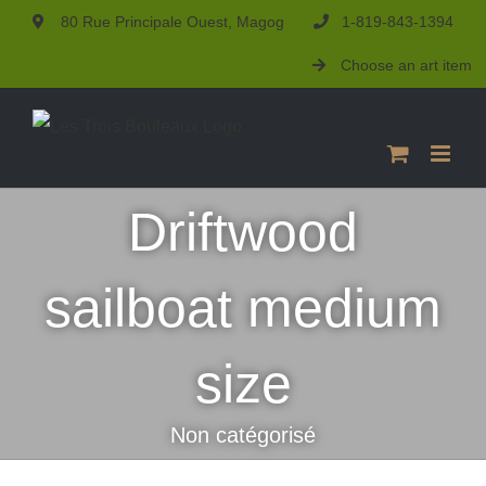
Skip
80 Rue Principale Ouest, Magog
1-819-843-1394
to
Choose an art item
content
Driftwood
sailboat medium
size
Non catégorisé